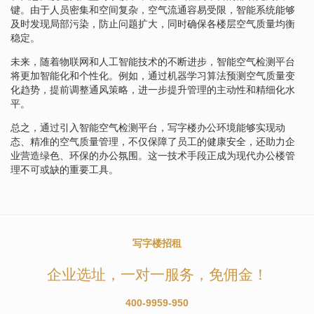
键。由于人员密集和空间复杂，空气流通容易受限，智能系统能够
及时发现局部污染，防止问题扩大，同时确保各楼层空气质量均衡
稳定。
未来，随着物联网和人工智能技术的不断进步，智能空气检测平台
将更加智能化和个性化。例如，通过机器学习算法预测空气质量变
化趋势，提前调整通风策略，进一步提升管理的主动性和精细化水
平。
总之，通过引入智能空气检测平台，写字楼办公环境能够实现动
态、精准的空气质量管理，不仅保障了员工的健康安全，还助力企
业营造绿色、环保的办公氛围。这一技术手段正成为现代办公楼管
理不可或缺的重要工具。
写字楼招租
企业选址，一对一服务，免佣金！
400-9959-950